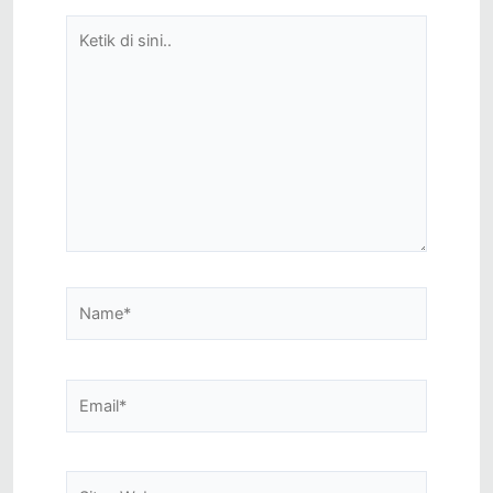
Ketik
di
sini..
Name*
Email*
Situs