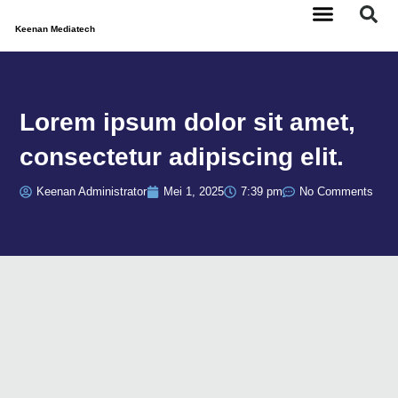
Lewati
ke
Keenan Mediatech
konten
Tentang Kami
Hubungi Kami
Lorem ipsum dolor sit amet,
consectetur adipiscing elit.
Keenan Administrator
Mei 1, 2025
7:39 pm
No Comments