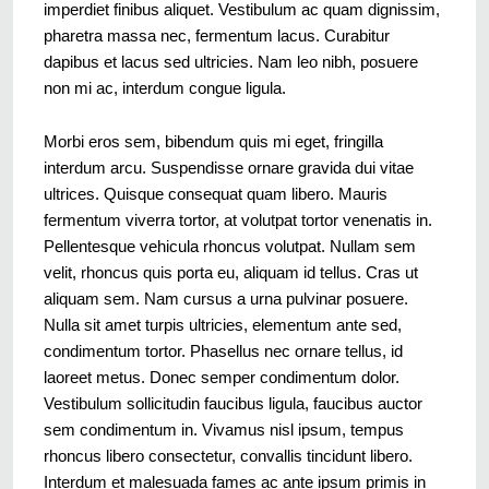
imperdiet finibus aliquet. Vestibulum ac quam dignissim,
pharetra massa nec, fermentum lacus. Curabitur
dapibus et lacus sed ultricies. Nam leo nibh, posuere
non mi ac, interdum congue ligula.
Morbi eros sem, bibendum quis mi eget, fringilla
interdum arcu. Suspendisse ornare gravida dui vitae
ultrices. Quisque consequat quam libero. Mauris
fermentum viverra tortor, at volutpat tortor venenatis in.
Pellentesque vehicula rhoncus volutpat. Nullam sem
velit, rhoncus quis porta eu, aliquam id tellus. Cras ut
aliquam sem. Nam cursus a urna pulvinar posuere.
Nulla sit amet turpis ultricies, elementum ante sed,
condimentum tortor. Phasellus nec ornare tellus, id
laoreet metus. Donec semper condimentum dolor.
Vestibulum sollicitudin faucibus ligula, faucibus auctor
sem condimentum in. Vivamus nisl ipsum, tempus
rhoncus libero consectetur, convallis tincidunt libero.
Interdum et malesuada fames ac ante ipsum primis in