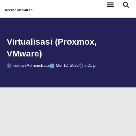
Lewati
ke
Keenan Mediatech
konten
Tentang Kami
Hubungi Kami
Virtualisasi (Proxmox,
VMware)
Keenan Administrator
Mei 12, 2025
6:21 pm