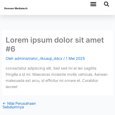
Lewati
ke
Keenan Mediatech
konten
Tentang Kami
Hubungi Kami
Lorem ipsum dolor sit amet
#6
Oleh
administrator_riksauji_ddcx
/
1 Mei 2025
consectetur adipiscing elit. Sed sed mi at leo sagittis
fringilla a id mi. Maecenas molestie mollis vehicula. Aenean
malesuada est arcu, id efficitur mi ornare et. Curabitur
laoreet
←
Nilai Perusahaan
Sebelumnya