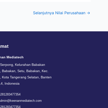
Selanjutnya Nilai Perusahaan
→
amat
nan Mediatech
 Serpong, Kelurahan Babakan
, Babakan, Setu, Babakan, Kec.
, Kota Tangerang Selatan, Banten
4, Indonesia
6281283477354
admin@keenanmediatech.com
6281283477354