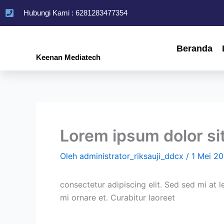
Lewati
Hubungi Kami : 6281283477354
ke
konten
Beranda
Keenan Mediatech
Lorem ipsum dolor si
Oleh
administrator_riksauji_ddcx
/
1 Mei 2
consectetur adipiscing elit. Sed sed mi at l
mi ornare et. Curabitur laoreet