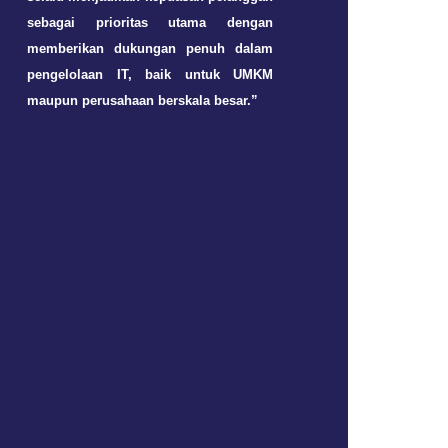
sebagai prioritas utama dengan
memberikan dukungan penuh dalam
Jasa I
Suppor
pengelolaan IT, baik untuk UMKM
maupun perusahaan berskala besar.”
Hardwa
e and
Softwa
e
Mainte
ance
Troubl
shootin
g HW 