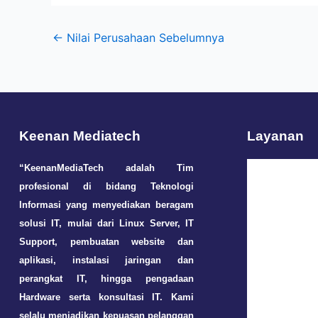
←
Nilai Perusahaan Sebelumnya
Keenan Mediatech
Layanan
“KeenanMediaTech adalah Tim
profesional di bidang Teknologi
Jasa
Informasi yang menyediakan beragam
Pembu
solusi IT, mulai dari Linux Server, IT
tan
Aplikas
Support, pembuatan website dan
&
aplikasi, instalasi jaringan dan
Websit
perangkat IT, hingga pengadaan
Hardware serta konsultasi IT. Kami
selalu menjadikan kepuasan pelanggan