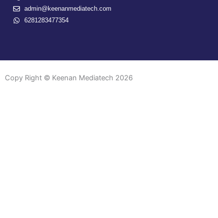
admin@keenanmediatech.com
6281283477354
Copy Right © Keenan Mediatech 2026
Form Penawaran
Nama
Nama
Perusahaan
Email